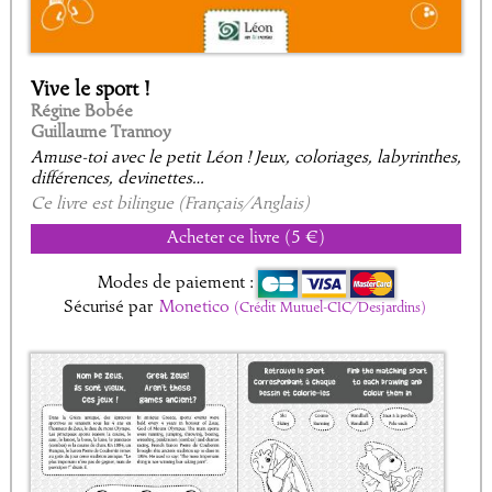
Vive le sport !
Régine Bobée
Guillaume Trannoy
Amuse-toi avec le petit Léon ! Jeux, coloriages, labyrinthes,
différences, devinettes…
Ce livre est bilingue (Français/Anglais)
Acheter ce livre (5 €)
Modes de paiement :
Sécurisé par
Monetico
(Crédit Mutuel-CIC/Desjardins)